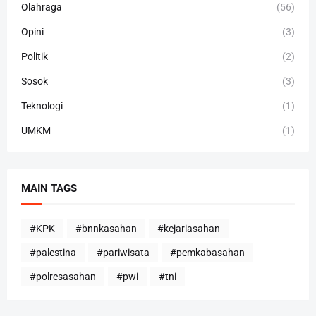
Olahraga
(56)
Opini
(3)
Politik
(2)
Sosok
(3)
Teknologi
(1)
UMKM
(1)
MAIN TAGS
#KPK
#bnnkasahan
#kejariasahan
#palestina
#pariwisata
#pemkabasahan
#polresasahan
#pwi
#tni