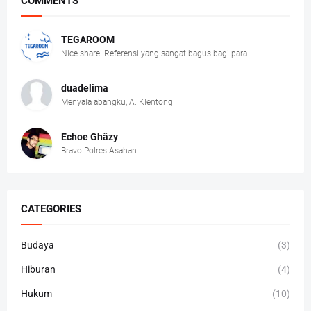
COMMENTS
TEGAROOM
Nice share! Referensi yang sangat bagus bagi para ...
duadelima
Menyala abangku, A. Klentong
Echoe Ghâzy
Bravo Polres Asahan
CATEGORIES
Budaya
(3)
Hiburan
(4)
Hukum
(10)