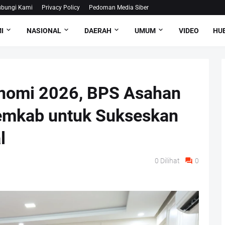
bungi Kami
Privacy Policy
Pedoman Media Siber
I
NASIONAL
DAERAH
UMUM
VIDEO
HUB
nomi 2026, BPS Asahan
emkab untuk Sukseskan
l
0
Dilihat
0