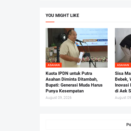
YOU MIGHT LIKE
ASAHAN
ASAHAN
Kuota IPDN untuk Putra
Sisa Ma
Asahan Diminta Ditambah,
Bebek, 
Bupati: Generasi Muda Harus
Inovas
Punya Kesempatan
di Aek 
August 09, 2026
August 09
Po