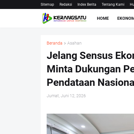
Sitemap
Redaksi
Index Berita
Tentang Kami
Hu
HOME
EKONOM
Beranda
Asahan
Jelang Sensus Eko
Minta Dukungan P
Pendataan Nasiona
Jumat, Juni 12, 2026