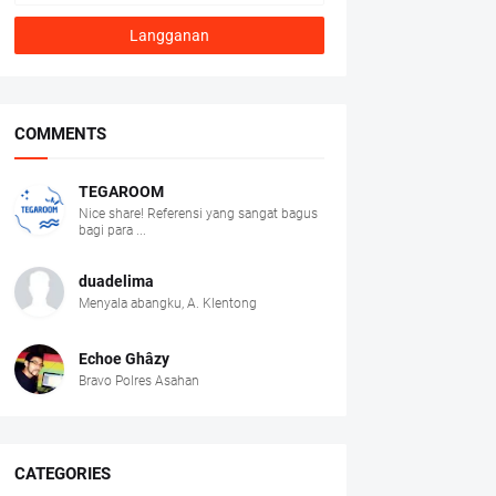
COMMENTS
TEGAROOM
Nice share! Referensi yang sangat bagus
bagi para ...
duadelima
Menyala abangku, A. Klentong
Echoe Ghâzy
Bravo Polres Asahan
CATEGORIES