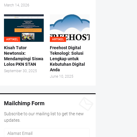
March 14, 2026
ARTIKEL
ARTIKEL
Kisah Tutor
Freehost Digital
Newtonsix:
Teknologi: Solusi
Mendampingi Siswa
Lengkap untuk
Lolos PKN STAN
Kebutuhan Digital
Anda
September 30, 2025
June 10, 2025
Mailchimp Form
Subscribe to our mailing list to get the new
updates.