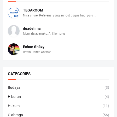
TEGAROOM
Nice share! Referensi yang sangat bagus bagi para ...
duadelima
Menyala abangku, A. Klentong
Echoe Ghâzy
Bravo Polres Asahan
CATEGORIES
Budaya
(3)
Hiburan
(4)
Hukum
(11)
Olahraga
(56)