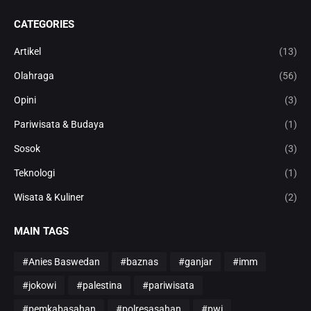
CATEGORIES
Artikel
(13)
Olahraga
(56)
Opini
(3)
Pariwisata & Budaya
(1)
Sosok
(3)
Teknologi
(1)
Wisata & Kuliner
(2)
MAIN TAGS
#Anies Baswedan
#baznas
#ganjar
#imm
#jokowi
#palestina
#pariwisata
#pemkabasahan
#polresasahan
#pwi