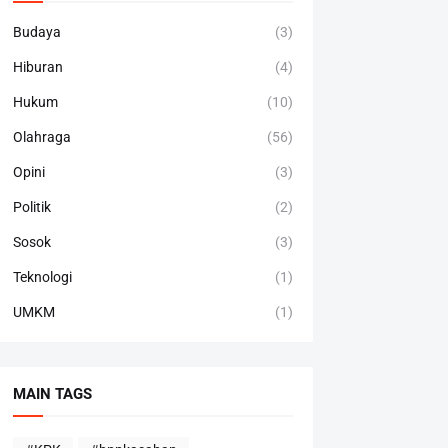
Budaya
(3)
Hiburan
(4)
Hukum
(10)
Olahraga
(56)
Opini
(3)
Politik
(2)
Sosok
(3)
Teknologi
(1)
UMKM
(1)
MAIN TAGS