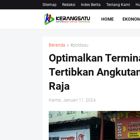
Sitemap
Redaksi
Index Berita
Tentang Kami
Hu
HOME
EKONOM
Beranda
#poldasu
Optimalkan Termina
Tertibkan Angkut
Raja
Kamis, Januari 11, 2024