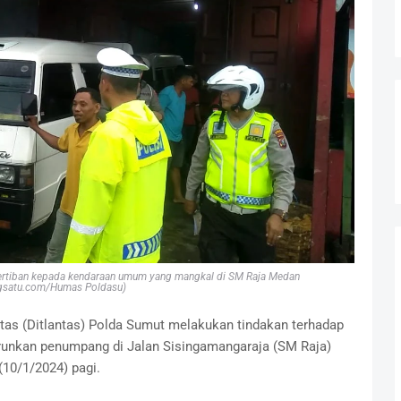
nertiban kepada kendaraan umum yang mangkal di SM Raja Medan
gsatu.com/Humas Poldasu)
ntas (Ditlantas) Polda Sumut melakukan tindakan terhadap
nkan penumpang di Jalan Sisingamangaraja (SM Raja)
(10/1/2024) pagi.