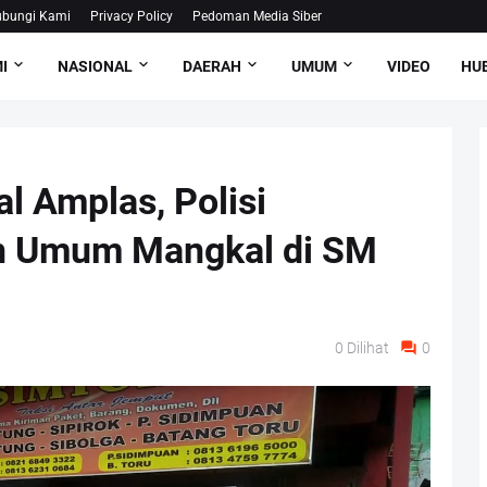
bungi Kami
Privacy Policy
Pedoman Media Siber
I
NASIONAL
DAERAH
UMUM
VIDEO
HUB
l Amplas, Polisi
an Umum Mangkal di SM
0
Dilihat
0