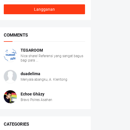
COMMENTS
TEGAROOM
Nice share! Referensi yang sangat bagus
bagi para ...
duadelima
Menyala abangku, A. Klentong
Echoe Ghâzy
Bravo Polres Asahan
CATEGORIES