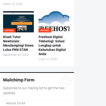
March 14, 2026
ARTIKEL
ARTIKEL
Kisah Tutor
Freehost Digital
Newtonsix:
Teknologi: Solusi
Mendampingi Siswa
Lengkap untuk
Lolos PKN STAN
Kebutuhan Digital
Anda
September 30, 2025
June 10, 2025
Mailchimp Form
Subscribe to our mailing list to get the new
updates.