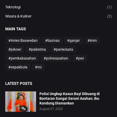
Teknologi
(1)
Wisata & Kuliner
(2)
MAIN TAGS
#Anies Baswedan
#baznas
#ganjar
#imm
#jokowi
#palestina
#pariwisata
#pemkabasahan
#polresasahan
#pwi
#sepakbola
#tni
LATEST POSTS
Polisi Ungkap Kasus Bayi Dibuang di
Bantaran Sungai Serani Asahan, Ibu
Kandung Diamankan
August 07, 2026