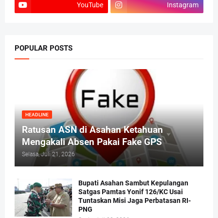
YouTube
Instagram
POPULAR POSTS
HEADLINE
Ratusan ASN di Asahan Ketahuan
Mengakali Absen Pakai Fake GPS
Selasa, Juli 21, 2026
Bupati Asahan Sambut Kepulangan
Satgas Pamtas Yonif 126/KC Usai
Tuntaskan Misi Jaga Perbatasan RI-
PNG