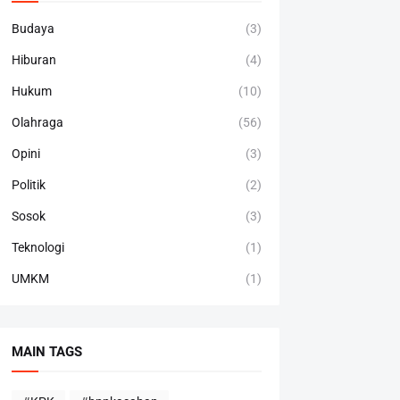
Budaya
(3)
Hiburan
(4)
Hukum
(10)
Olahraga
(56)
Opini
(3)
Politik
(2)
Sosok
(3)
Teknologi
(1)
UMKM
(1)
MAIN TAGS