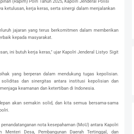
inan (Rapim) Polri Tahun 2025, Kapolri Jenderal Polisi
 ketulusan, kerja keras, serta sinergi dalam menjalankan
eluruh jajaran yang terus berkomitmen dalam memberikan
erbaik kepada masyarakat.
an, ini butuh kerja keras," ujar Kapolri Jenderal Listyo Sigit
i pihak yang berperan dalam mendukung tugas kepolisian.
oliditas dan sinergitas antara institusi kepolisian dan
 menjaga keamanan dan ketertiban di Indonesia.
e depan akan semakin solid, dan kita semua bersama-sama
olri.
n penandatanganan nota kesepahaman (MoU) antara Kapolri
n Menteri Desa, Pembangunan Daerah Tertinggal, dan