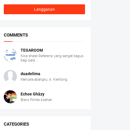
COMMENTS
TEGAROOM
Nice share! Referensi yang sangat bagus
bagi para ...
duadelima
Menyala abangku, A. Klentong
Echoe Ghâzy
Bravo Polres Asahan
CATEGORIES