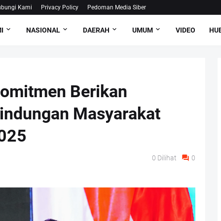
bungi Kami
Privacy Policy
Pedoman Media Siber
I
NASIONAL
DAERAH
UMUM
VIDEO
HUB
Komitmen Berikan
lindungan Masyarakat
2025
0
Dilihat
0