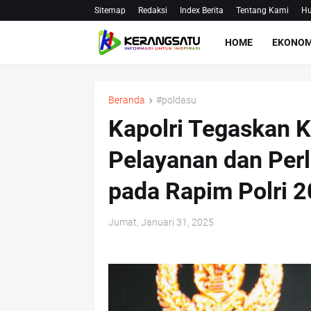
Sitemap
Redaksi
Index Berita
Tentang Kami
Hu
HOME
EKONOM
Beranda
#poldasu
Kapolri Tegaskan 
Pelayanan dan Per
pada Rapim Polri 
Jumat, Januari 31, 2025