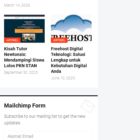
March 14, 2026
ARTIKEL
ARTIKEL
Kisah Tutor
Freehost Digital
Newtonsix:
Teknologi: Solusi
Mendampingi Siswa
Lengkap untuk
Lolos PKN STAN
Kebutuhan Digital
Anda
September 30, 2025
June 10, 2025
Mailchimp Form
Subscribe to our mailing list to get the new
updates.