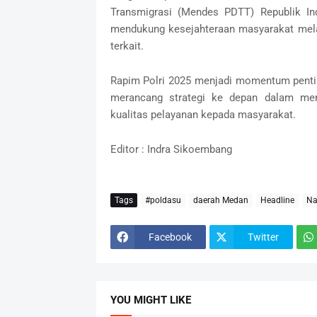
Transmigrasi (Mendes PDTT) Republik In
mendukung kesejahteraan masyarakat melalu
terkait.
Rapim Polri 2025 menjadi momentum pentin
merancang strategi ke depan dalam men
kualitas pelayanan kepada masyarakat.
Editor : Indra Sikoembang
Tags
#poldasu
daerah Medan
Headline
Na
Facebook
Twitter
YOU MIGHT LIKE