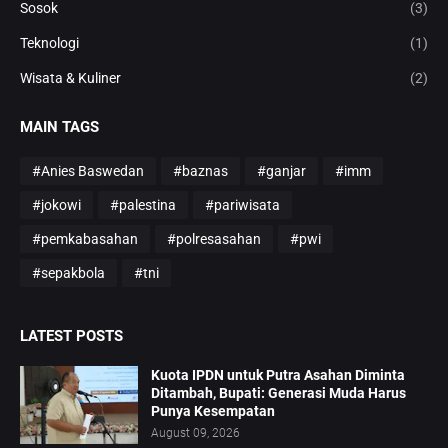
Sosok
(3)
Teknologi
(1)
Wisata & Kuliner
(2)
MAIN TAGS
#Anies Baswedan
#baznas
#ganjar
#imm
#jokowi
#palestina
#pariwisata
#pemkabasahan
#polresasahan
#pwi
#sepakbola
#tni
LATEST POSTS
Kuota IPDN untuk Putra Asahan Diminta
Ditambah, Bupati: Generasi Muda Harus
Punya Kesempatan
August 09, 2026