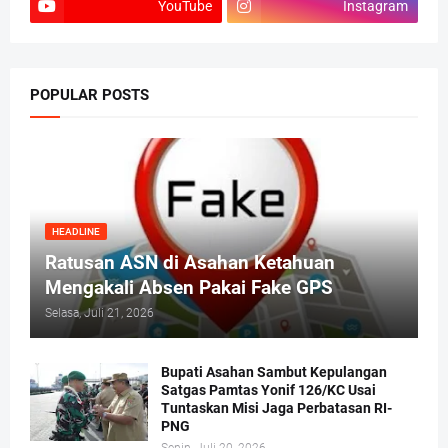
YouTube
Instagram
POPULAR POSTS
HEADLINE
Ratusan ASN di Asahan Ketahuan
Mengakali Absen Pakai Fake GPS
Selasa, Juli 21, 2026
Bupati Asahan Sambut Kepulangan
Satgas Pamtas Yonif 126/KC Usai
Tuntaskan Misi Jaga Perbatasan RI-
PNG