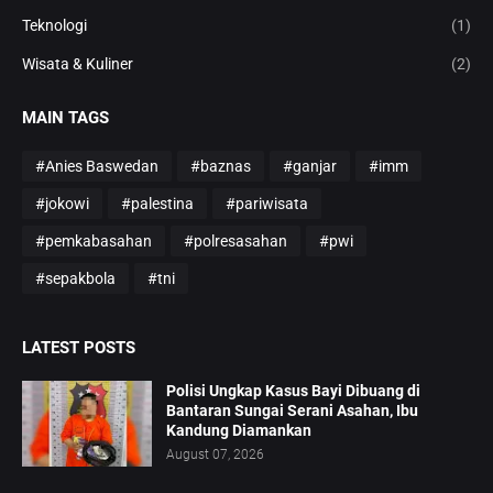
Teknologi
(1)
Wisata & Kuliner
(2)
MAIN TAGS
#Anies Baswedan
#baznas
#ganjar
#imm
#jokowi
#palestina
#pariwisata
#pemkabasahan
#polresasahan
#pwi
#sepakbola
#tni
LATEST POSTS
Polisi Ungkap Kasus Bayi Dibuang di
Bantaran Sungai Serani Asahan, Ibu
Kandung Diamankan
August 07, 2026