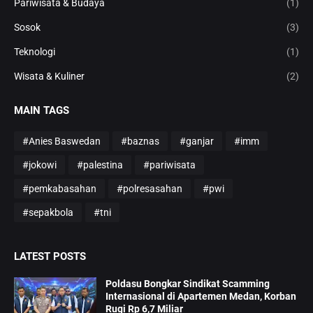
Pariwisata & Budaya
(1)
Sosok
(3)
Teknologi
(1)
Wisata & Kuliner
(2)
MAIN TAGS
#Anies Baswedan
#baznas
#ganjar
#imm
#jokowi
#palestina
#pariwisata
#pemkabasahan
#polresasahan
#pwi
#sepakbola
#tni
LATEST POSTS
Poldasu Bongkar Sindikat Scamming
Internasional di Apartemen Medan, Korban
Rugi Rp 6,7 Miliar