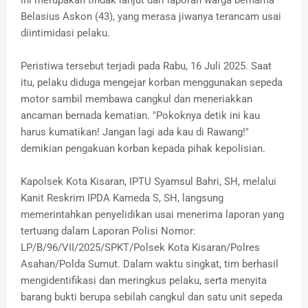
ini merupakan tindak lanjut dari laporan warga bernama
Belasius Askon (43), yang merasa jiwanya terancam usai
diintimidasi pelaku.
Peristiwa tersebut terjadi pada Rabu, 16 Juli 2025. Saat
itu, pelaku diduga mengejar korban menggunakan sepeda
motor sambil membawa cangkul dan meneriakkan
ancaman bernada kematian. "Pokoknya detik ini kau
harus kumatikan! Jangan lagi ada kau di Rawang!"
demikian pengakuan korban kepada pihak kepolisian.
Kapolsek Kota Kisaran, IPTU Syamsul Bahri, SH, melalui
Kanit Reskrim IPDA Kameda S, SH, langsung
memerintahkan penyelidikan usai menerima laporan yang
tertuang dalam Laporan Polisi Nomor:
LP/B/96/VII/2025/SPKT/Polsek Kota Kisaran/Polres
Asahan/Polda Sumut. Dalam waktu singkat, tim berhasil
mengidentifikasi dan meringkus pelaku, serta menyita
barang bukti berupa sebilah cangkul dan satu unit sepeda