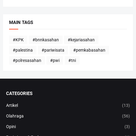
MAIN TAGS
#KPK
#bnnkasahan
#kejariasahan
#palestina
#pariwisata
#pemkabasahan
#polresasahan
#pwi
#tni
CATEGORIES
Artikel
(13)
Olahraga
(56)
Opini
(3)