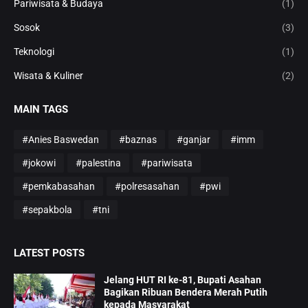
Pariwisata & Budaya
(1)
Sosok
(3)
Teknologi
(1)
Wisata & Kuliner
(2)
MAIN TAGS
#Anies Baswedan
#baznas
#ganjar
#imm
#jokowi
#palestina
#pariwisata
#pemkabasahan
#polresasahan
#pwi
#sepakbola
#tni
LATEST POSTS
Jelang HUT RI ke-81, Bupati Asahan
Bagikan Ribuan Bendera Merah Putih
kepada Masyarakat