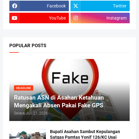
Facebook
Twitter
YouTube
Instagram
POPULAR POSTS
HEADLINE
Ratusan ASN di Asahan Ketahuan
Mengakali Absen Pakai Fake GPS
Selasa, Juli 21, 2026
Bupati Asahan Sambut Kepulangan
Satgas Pamtas Yonif 126/KC Usai