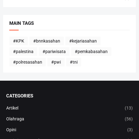
MAIN TAGS
#KPK
#bnnkasahan
#kejariasahan
#palestina
#pariwisata
#pemkabasahan
#polresasahan
#pwi
#tni
CATEGORIES
Artikel
(13)
Olahraga
(56)
Opini
(3)