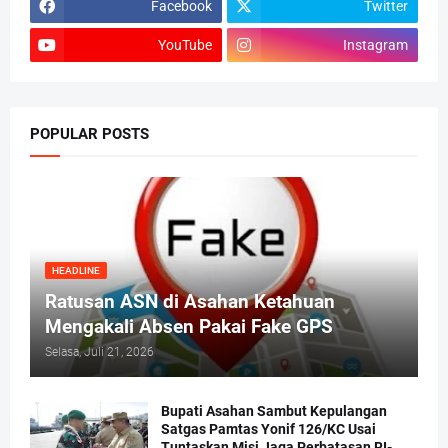
Facebook
Twitter
YouTube
Instagram
POPULAR POSTS
HEADLINE
Ratusan ASN di Asahan Ketahuan
Mengakali Absen Pakai Fake GPS
Selasa, Juli 21, 2026
Bupati Asahan Sambut Kepulangan
Satgas Pamtas Yonif 126/KC Usai
Tuntaskan Misi Jaga Perbatasan RI-