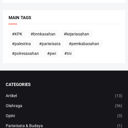
MAIN TAGS
#KPK
#bnnkasahan
#kejariasahan
#palestina
#pariwisata
#pemkabasahan
#polresasahan
#pwi
#tni
CATEGORIES
Artikel
(13)
Olahraga
(56)
Opini
(3)
Pariwisata & Budaya
(1)