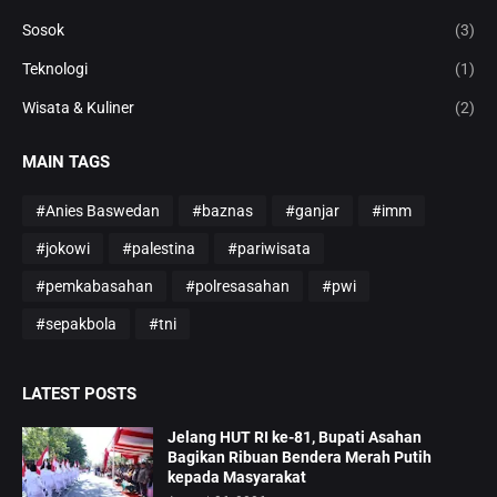
Sosok
(3)
Teknologi
(1)
Wisata & Kuliner
(2)
MAIN TAGS
#Anies Baswedan
#baznas
#ganjar
#imm
#jokowi
#palestina
#pariwisata
#pemkabasahan
#polresasahan
#pwi
#sepakbola
#tni
LATEST POSTS
Jelang HUT RI ke-81, Bupati Asahan
Bagikan Ribuan Bendera Merah Putih
kepada Masyarakat