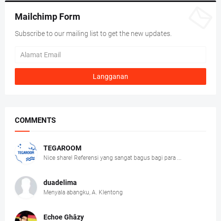
Mailchimp Form
Subscribe to our mailing list to get the new updates.
COMMENTS
TEGAROOM
Nice share! Referensi yang sangat bagus bagi para ...
duadelima
Menyala abangku, A. Klentong
Echoe Ghâzy