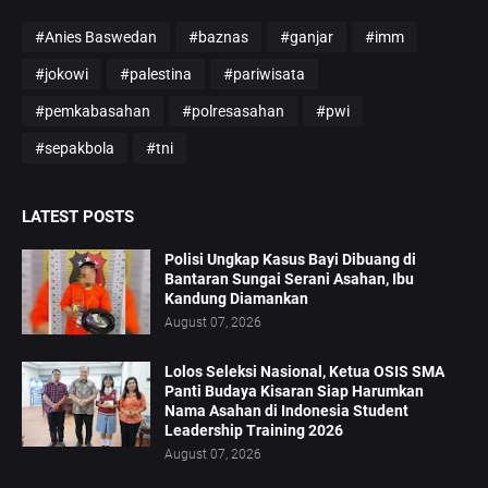
#Anies Baswedan
#baznas
#ganjar
#imm
#jokowi
#palestina
#pariwisata
#pemkabasahan
#polresasahan
#pwi
#sepakbola
#tni
LATEST POSTS
Polisi Ungkap Kasus Bayi Dibuang di
Bantaran Sungai Serani Asahan, Ibu
Kandung Diamankan
August 07, 2026
Lolos Seleksi Nasional, Ketua OSIS SMA
Panti Budaya Kisaran Siap Harumkan
Nama Asahan di Indonesia Student
Leadership Training 2026
August 07, 2026