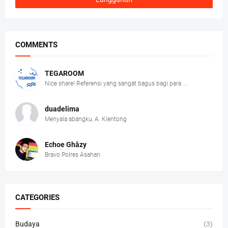
COMMENTS
TEGAROOM
Nice share! Referensi yang sangat bagus bagi para ...
duadelima
Menyala abangku, A. Klentong
Echoe Ghâzy
Bravo Polres Asahan
CATEGORIES
Budaya
(3)