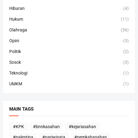
Hiburan
(4)
Hukum
(11)
Olahraga
(56)
Opini
(3)
Politik
(2)
Sosok
(3)
Teknologi
(1)
UMKM
(1)
MAIN TAGS
#KPK
#bnnkasahan
#kejariasahan
#palestina
#pariwisata
#pemkabasahan