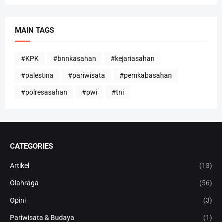
MAIN TAGS
#KPK
#bnnkasahan
#kejariasahan
#palestina
#pariwisata
#pemkabasahan
#polresasahan
#pwi
#tni
CATEGORIES
Artikel
(13)
Olahraga
(56)
Opini
(3)
Pariwisata & Budaya
(1)