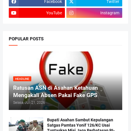
Facebook
Twitter
YouTube
Instagram
POPULAR POSTS
HEADLINE
Ratusan ASN di Asahan Ketahuan
Mengakali Absen Pakai Fake GPS
Selasa, Juli 21, 2026
Bupati Asahan Sambut Kepulangan
Satgas Pamtas Yonif 126/KC Usai
Tuntaskan Misi Jaga Perbatasan RI-