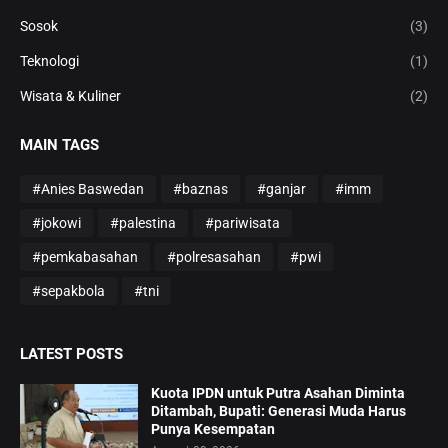
Sosok
(3)
Teknologi
(1)
Wisata & Kuliner
(2)
MAIN TAGS
#Anies Baswedan
#baznas
#ganjar
#imm
#jokowi
#palestina
#pariwisata
#pemkabasahan
#polresasahan
#pwi
#sepakbola
#tni
LATEST POSTS
Kuota IPDN untuk Putra Asahan Diminta
Ditambah, Bupati: Generasi Muda Harus
Punya Kesempatan