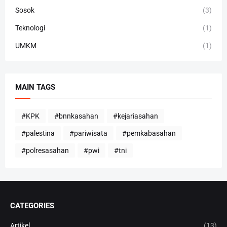
Sosok
(3)
Teknologi
(1)
UMKM
(1)
MAIN TAGS
#KPK
#bnnkasahan
#kejariasahan
#palestina
#pariwisata
#pemkabasahan
#polresasahan
#pwi
#tni
CATEGORIES
Artikel
(13)