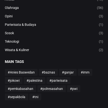
Olahraga
(56)
Opini
(3)
Pariwisata & Budaya
(1)
Sosok
(3)
Teknologi
(1)
Wisata & Kuliner
(2)
MAIN TAGS
#Anies Baswedan
#baznas
#ganjar
#imm
#jokowi
#palestina
#pariwisata
#pemkabasahan
#polresasahan
#pwi
#sepakbola
#tni