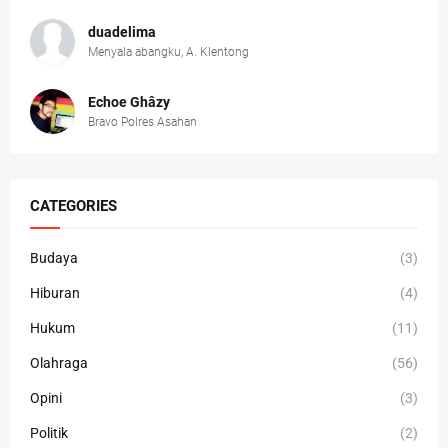
duadelima
Menyala abangku, A. Klentong
Echoe Ghâzy
Bravo Polres Asahan
CATEGORIES
Budaya
(3)
Hiburan
(4)
Hukum
(11)
Olahraga
(56)
Opini
(3)
Politik
(2)