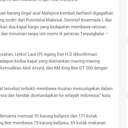
an barang ilegal asal Malaysia kembali berhasil digagalkan
 terdiri dari Pusintelal Mabesal, Denintel Koarmada I, dan
lkan dua kapal kargo yang kedapatan membawa ratusan
 dan minuman tanpa izin resmi di perairan Tanjungbalai –
ahan, Letkol Laut (P) Agung Dwi H.D dikonfirmasi
 adapun kedua kapal yang diamankan masing-masing
ikemudikan Abdi Arsyid, dan KM King Bee GT 200 dengan
apal tersebut terbukti membawa muatan mencurigakan dalam
ysia dan hendak diselundupkan ke wilayah Indonesia,” kata
a Bersama memuat 93 karung ballpres dan 171 kotak
g Bee membawa 73 karung ballpres, 69 kotak makanan