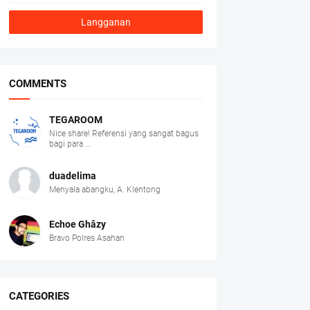
COMMENTS
TEGAROOM
Nice share! Referensi yang sangat bagus
bagi para ...
duadelima
Menyala abangku, A. Klentong
Echoe Ghâzy
Bravo Polres Asahan
CATEGORIES