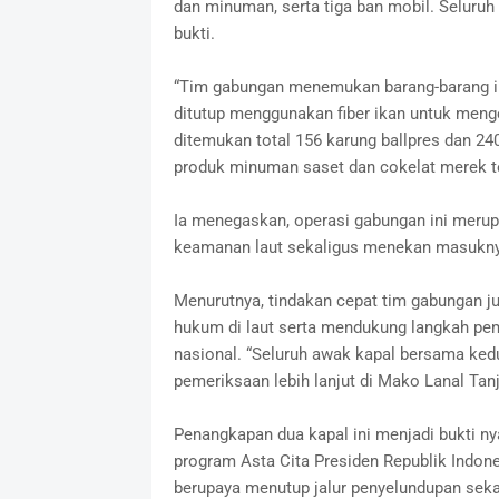
dan minuman, serta tiga ban mobil. Seluruh
bukti.
“Tim gabungan menemukan barang-barang ile
ditutup menggunakan fiber ikan untuk meng
ditemukan total 156 karung ballpres dan 2
produk minuman saset dan cokelat merek terk
Ia menegaskan, operasi gabungan ini merup
keamanan laut sekaligus menekan masuknya
Menurutnya, tindakan cepat tim gabungan 
hukum di laut serta mendukung langkah pe
nasional. “Seluruh awak kapal bersama ke
pemeriksaan lebih lanjut di Mako Lanal Tan
Penangkapan dua kapal ini menjadi bukti 
program Asta Cita Presiden Republik Indone
berupaya menutup jalur penyelundupan sekal