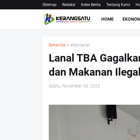
Sitemap
Redaksi
Index Berita
Tentang Kami
Hu
HOME
EKONOM
Beranda
#danlanal
Lanal TBA Gagalka
dan Makanan Ilegal
Sabtu, November 08, 2025