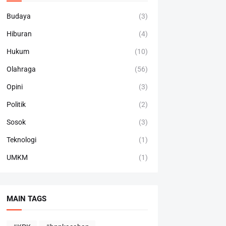
Budaya
(3)
Hiburan
(4)
Hukum
(10)
Olahraga
(56)
Opini
(3)
Politik
(2)
Sosok
(3)
Teknologi
(1)
UMKM
(1)
MAIN TAGS