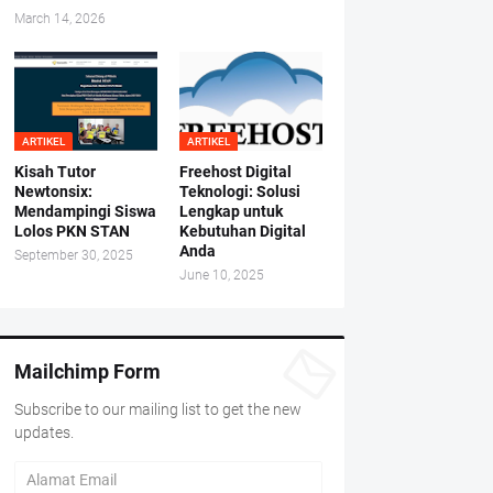
March 14, 2026
ARTIKEL
ARTIKEL
Kisah Tutor
Freehost Digital
Newtonsix:
Teknologi: Solusi
Mendampingi Siswa
Lengkap untuk
Lolos PKN STAN
Kebutuhan Digital
Anda
September 30, 2025
June 10, 2025
Mailchimp Form
Subscribe to our mailing list to get the new
updates.