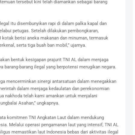
 temuan tersebut kini telah diamankan sebagai barang
gal itu disembunyikan rapi di dalam palka kapal dan
elabui petugas. Setelah dilakukan pembongkaran,
40 kotak berisi aneka makanan dan minuman, termasuk
enal, serta tiga buah ban mobil,” ujarnya.
akan bentuk kesigapan prajurit TNI AL dalam menjaga
 barang-barang ilegal yang berpotensi merugikan negara.
juga mencerminkan sinergi antarsatuan dalam menegakkan
merintah dalam menjaga kedaulatan dan perekonomian
dua nakhoda telah kami amankan untuk menjalani
jungbalai Asahan,” ungkapnya.
nyata komitmen TNI Angkatan Laut dalam mendukung
sia. Melalui operasi pengamanan laut yang intensif, TNI AL
igus memastikan laut Indonesia bebas dari aktivitas ilegal