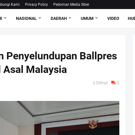
bungi Kami
Privacy Policy
Pedoman Media Siber
I
NASIONAL
DAERAH
UMUM
VIDEO
HUB
n Penyelundupan Ballpres
 Asal Malaysia
0
Dilihat
0