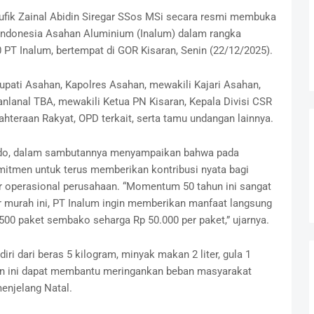
ufik Zainal Abidin Siregar SSos MSi secara resmi membuka
 Indonesia Asahan Aluminium (Inalum) dalam rangka
 PT Inalum, bertempat di GOR Kisaran, Senin (22/12/2025).
 Bupati Asahan, Kapolres Asahan, mewakili Kajari Asahan,
lanal TBA, mewakili Ketua PN Kisaran, Kepala Divisi CSR
hteraan Rakyat, OPD terkait, serta tamu undangan lainnya.
odo, dalam sambutannya menyampaikan bahwa pada
itmen untuk terus memberikan kontribusi nyata bagi
ar operasional perusahaan. “Momentum 50 tahun ini sangat
r murah ini, PT Inalum ingin memberikan manfaat langsung
0 paket sembako seharga Rp 50.000 per paket,” ujarnya.
ri dari beras 5 kilogram, minyak makan 2 liter, gula 1
tan ini dapat membantu meringankan beban masyarakat
njelang Natal.