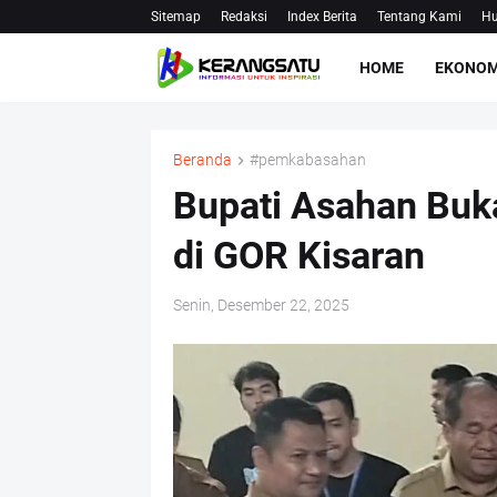
Sitemap
Redaksi
Index Berita
Tentang Kami
Hu
HOME
EKONOM
Beranda
#pemkabasahan
Bupati Asahan Buk
di GOR Kisaran
Senin, Desember 22, 2025