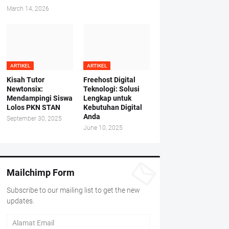
March 14, 2026
ARTIKEL
ARTIKEL
Kisah Tutor
Freehost Digital
Newtonsix:
Teknologi: Solusi
Mendampingi Siswa
Lengkap untuk
Lolos PKN STAN
Kebutuhan Digital
Anda
September 30, 2025
June 10, 2025
Mailchimp Form
Subscribe to our mailing list to get the new
updates.