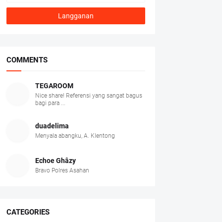
COMMENTS
TEGAROOM
Nice share! Referensi yang sangat bagus
bagi para ...
duadelima
Menyala abangku, A. Klentong
Echoe Ghâzy
Bravo Polres Asahan
CATEGORIES