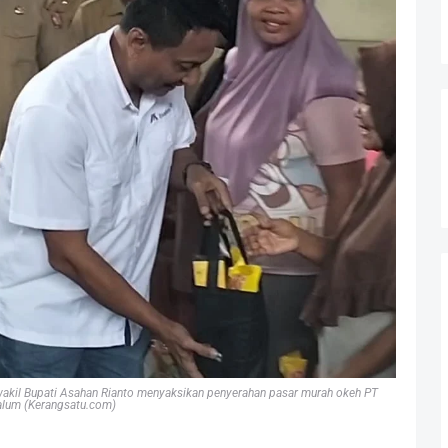
 wakil Bupati Asahan Rianto menyaksikan penyerahan pasar murah okeh PT
alum (Kerangsatu.com)