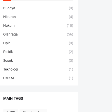
Budaya
(3)
Hiburan
(4)
Hukum
(10)
Olahraga
(56)
Opini
(3)
Politik
(2)
Sosok
(3)
Teknologi
(1)
UMKM
(1)
MAIN TAGS