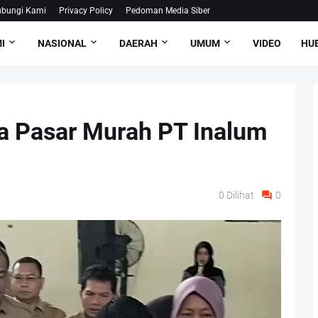
bungi Kami
Privacy Policy
Pedoman Media Siber
I
NASIONAL
DAERAH
UMUM
VIDEO
HUB
a Pasar Murah PT Inalum
0
Dilihat
0