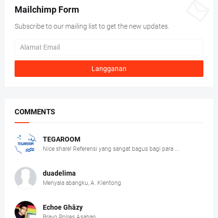
Mailchimp Form
Subscribe to our mailing list to get the new updates.
COMMENTS
TEGAROOM
Nice share! Referensi yang sangat bagus bagi para ...
duadelima
Menyala abangku, A. Klentong
Echoe Ghâzy
Bravo Polres Asahan