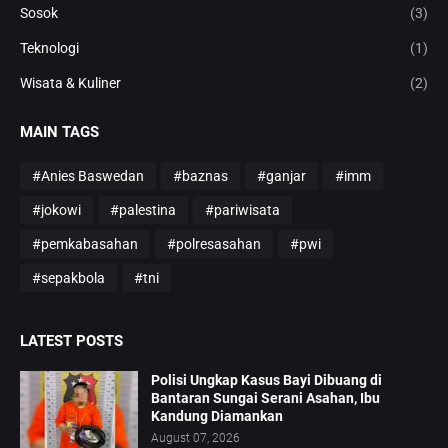
Sosok
(3)
Teknologi
(1)
Wisata & Kuliner
(2)
MAIN TAGS
#Anies Baswedan
#baznas
#ganjar
#imm
#jokowi
#palestina
#pariwisata
#pemkabasahan
#polresasahan
#pwi
#sepakbola
#tni
LATEST POSTS
Polisi Ungkap Kasus Bayi Dibuang di
Bantaran Sungai Serani Asahan, Ibu
Kandung Diamankan
August 07, 2026