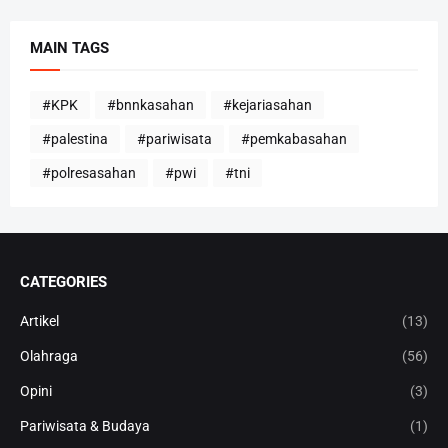
MAIN TAGS
#KPK
#bnnkasahan
#kejariasahan
#palestina
#pariwisata
#pemkabasahan
#polresasahan
#pwi
#tni
CATEGORIES
Artikel
(13)
Olahraga
(56)
Opini
(3)
Pariwisata & Budaya
(1)