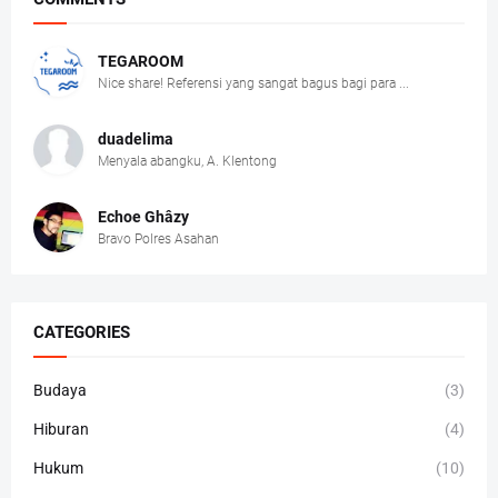
TEGAROOM
Nice share! Referensi yang sangat bagus bagi para ...
duadelima
Menyala abangku, A. Klentong
Echoe Ghâzy
Bravo Polres Asahan
CATEGORIES
Budaya
(3)
Hiburan
(4)
Hukum
(10)