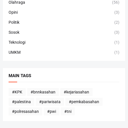
Olahraga
(56)
Opini
(3)
Politik
(2)
Sosok
(3)
Teknologi
(1)
UMKM
(1)
MAIN TAGS
#KPK
#bnnkasahan
#kejariasahan
#palestina
#pariwisata
#pemkabasahan
#polresasahan
#pwi
#tni