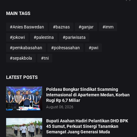
MAIN TAGS
#Anies Baswedan
#baznas
#ganjar
#imm
#jokowi
#palestina
#pariwisata
#pemkabasahan
#polresasahan
#pwi
#sepakbola
#tni
LATEST POSTS
Poldasu Bongkar Sindikat Scamming
Internasional di Apartemen Medan, Korban
Rugi Rp 6,7 Miliar
August 06, 2026
Bupati Asahan Hadiri Pelantikan DHD BPK
45 Sumut, Perkuat Sinergi Tanamkan
Semangat Juang Generasi Muda