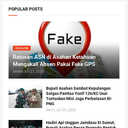
POPULAR POSTS
HEADLINE
Ratusan ASN di Asahan Ketahuan
Mengakali Absen Pakai Fake GPS
Selasa, Juli 21, 2026
Bupati Asahan Sambut Kepulangan
Satgas Pamtas Yonif 126/KC Usai
Tuntaskan Misi Jaga Perbatasan RI-
PNG
Senin, Juli 20, 2026
Hadiri Api Unggun Jamdasu XI Sumut,
Bupati Asahan Pesan Pramuka Bentuk