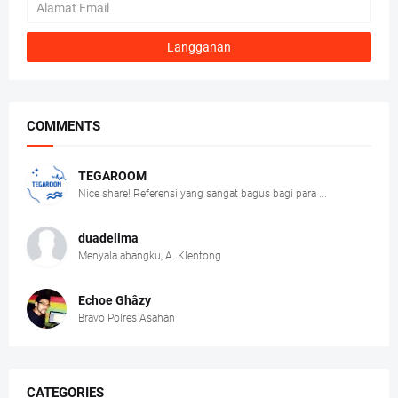
COMMENTS
TEGAROOM
Nice share! Referensi yang sangat bagus bagi para ...
duadelima
Menyala abangku, A. Klentong
Echoe Ghâzy
Bravo Polres Asahan
CATEGORIES