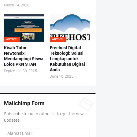
March 14, 2026
ARTIKEL
ARTIKEL
Kisah Tutor
Freehost Digital
Newtonsix:
Teknologi: Solusi
Mendampingi Siswa
Lengkap untuk
Lolos PKN STAN
Kebutuhan Digital
Anda
September 30, 2025
June 10, 2025
Mailchimp Form
Subscribe to our mailing list to get the new
updates.