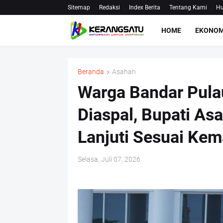
Sitemap
Redaksi
Index Berita
Tentang Kami
Hu
HOME
EKONOM
Beranda
Asahan
Warga Bandar Pula
Diaspal, Bupati As
Lanjuti Sesuai Ke
Selasa, Juli 07, 2026