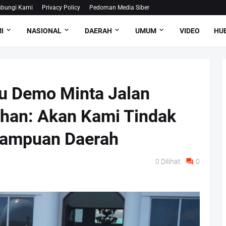
bungi Kami
Privacy Policy
Pedoman Media Siber
I
NASIONAL
DAERAH
UMUM
VIDEO
HUB
u Demo Minta Jalan
ahan: Akan Kami Tindak
mampuan Daerah
0
Dilihat
0