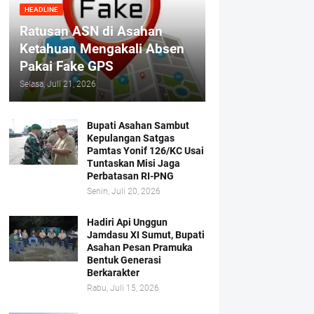
HEADLINE
Ratusan ASN di Asahan
Ketahuan Mengakali Absen
Pakai Fake GPS
Selasa, Juli 21, 2026
Bupati Asahan Sambut
Kepulangan Satgas
Pamtas Yonif 126/KC Usai
Tuntaskan Misi Jaga
Perbatasan RI-PNG
Senin, Juli 20, 2026
Hadiri Api Unggun
Jamdasu XI Sumut, Bupati
Asahan Pesan Pramuka
Bentuk Generasi
Berkarakter
Rabu, Juli 15, 2026