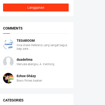
COMMENTS
TEGAROOM
Nice share! Referensi yang sangat bagus
bagi para ...
duadelima
Menyala abangku, A. Klentong
Echoe Ghâzy
Bravo Polres Asahan
CATEGORIES