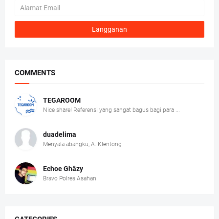
COMMENTS
TEGAROOM
Nice share! Referensi yang sangat bagus bagi para ...
duadelima
Menyala abangku, A. Klentong
Echoe Ghâzy
Bravo Polres Asahan