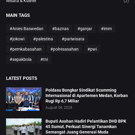
Wisata & Kuliner
(2)
MAIN TAGS
#Anies Baswedan
#baznas
#ganjar
#imm
#jokowi
#palestina
#pariwisata
#pemkabasahan
#polresasahan
#pwi
#sepakbola
#tni
LATEST POSTS
Poldasu Bongkar Sindikat Scamming
Internasional di Apartemen Medan, Korban
Rugi Rp 6,7 Miliar
August 06, 2026
Bupati Asahan Hadiri Pelantikan DHD BPK
45 Sumut, Perkuat Sinergi Tanamkan
Semangat Juang Generasi Muda