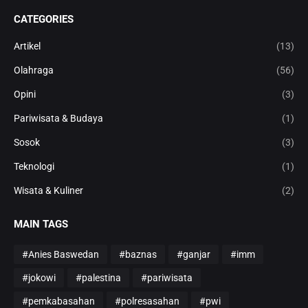
CATEGORIES
Artikel
(13)
Olahraga
(56)
Opini
(3)
Pariwisata & Budaya
(1)
Sosok
(3)
Teknologi
(1)
Wisata & Kuliner
(2)
MAIN TAGS
#Anies Baswedan
#baznas
#ganjar
#imm
#jokowi
#palestina
#pariwisata
#pemkabasahan
#polresasahan
#pwi