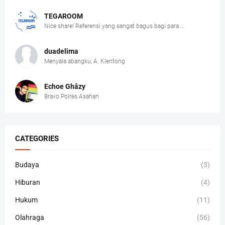
TEGAROOM
Nice share! Referensi yang sangat bagus bagi para ...
duadelima
Menyala abangku, A. Klentong
Echoe Ghâzy
Bravo Polres Asahan
CATEGORIES
Budaya
(3)
Hiburan
(4)
Hukum
(11)
Olahraga
(56)