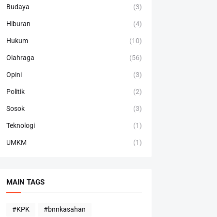
Budaya
(3)
Hiburan
(4)
Hukum
(10)
Olahraga
(56)
Opini
(3)
Politik
(2)
Sosok
(3)
Teknologi
(1)
UMKM
(1)
MAIN TAGS
#KPK
#bnnkasahan