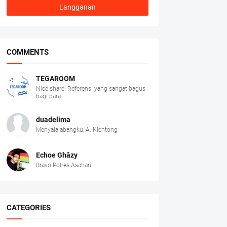
COMMENTS
TEGAROOM
Nice share! Referensi yang sangat bagus
bagi para ...
duadelima
Menyala abangku, A. Klentong
Echoe Ghâzy
Bravo Polres Asahan
CATEGORIES