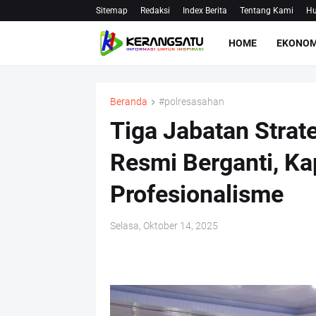
Sitemap
Redaksi
Index Berita
Tentang Kami
Hu
HOME
EKONOM
Beranda
#polresasahan
Tiga Jabatan Strat
Resmi Berganti, Ka
Profesionalisme
Selasa, Oktober 14, 2025