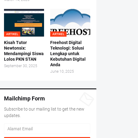
ARTIKEL
ARTIKEL
Kisah Tutor
Freehost Digital
Newtonsix:
Teknologi: Solusi
Mendampingi Siswa
Lengkap untuk
Lolos PKN STAN
Kebutuhan Digital
Anda
September 30, 2025
June 10, 2025
Mailchimp Form
Subscribe to our mailing list to get the new
updates.