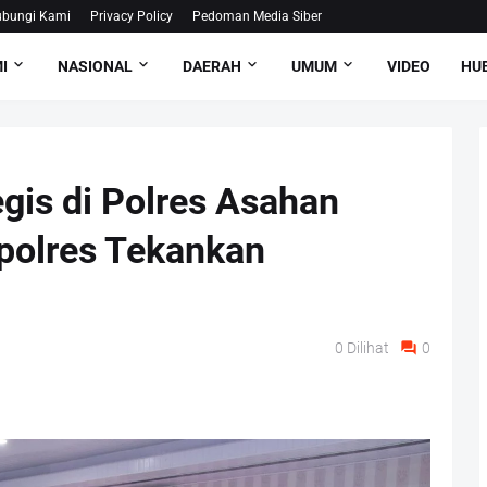
bungi Kami
Privacy Policy
Pedoman Media Siber
I
NASIONAL
DAERAH
UMUM
VIDEO
HUB
egis di Polres Asahan
polres Tekankan
0
Dilihat
0