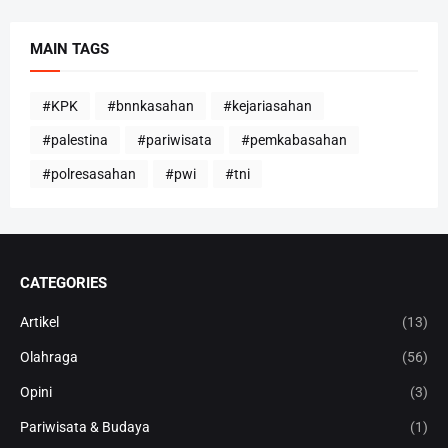
MAIN TAGS
#KPK
#bnnkasahan
#kejariasahan
#palestina
#pariwisata
#pemkabasahan
#polresasahan
#pwi
#tni
CATEGORIES
Artikel
(13)
Olahraga
(56)
Opini
(3)
Pariwisata & Budaya
(1)