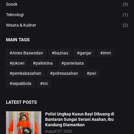
Sosok
(3)
Teknologi
(1)
Wisata & Kuliner
(2)
MAIN TAGS
#Anies Baswedan
#baznas
#ganjar
#imm
#jokowi
#palestina
#pariwisata
#pemkabasahan
#polresasahan
#pwi
#sepakbola
#tni
LATEST POSTS
Polisi Ungkap Kasus Bayi Dibuang di
Bantaran Sungai Serani Asahan, Ibu
Kandung Diamankan
August 07, 2026