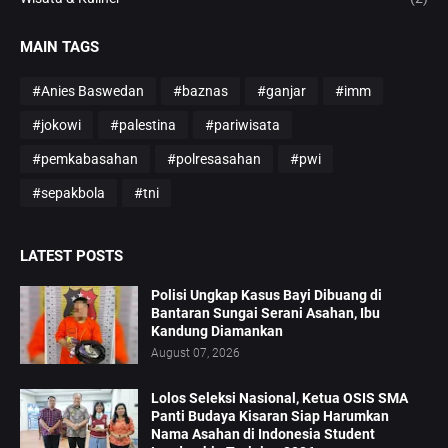
MAIN TAGS
#Anies Baswedan
#baznas
#ganjar
#imm
#jokowi
#palestina
#pariwisata
#pemkabasahan
#polresasahan
#pwi
#sepakbola
#tni
LATEST POSTS
Polisi Ungkap Kasus Bayi Dibuang di
Bantaran Sungai Serani Asahan, Ibu
Kandung Diamankan
August 07, 2026
Lolos Seleksi Nasional, Ketua OSIS SMA
Panti Budaya Kisaran Siap Harumkan
Nama Asahan di Indonesia Student