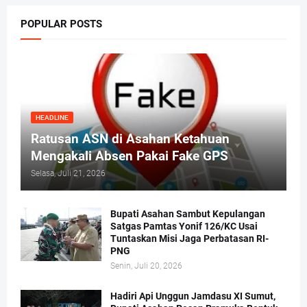
POPULAR POSTS
HEADLINE
Ratusan ASN di Asahan Ketahuan
Mengakali Absen Pakai Fake GPS
Selasa, Juli 21, 2026
Bupati Asahan Sambut Kepulangan
Satgas Pamtas Yonif 126/KC Usai
Tuntaskan Misi Jaga Perbatasan RI-
PNG
Senin, Juli 20, 2026
Hadiri Api Unggun Jamdasu XI Sumut,