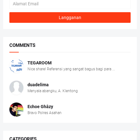
COMMENTS
TEGAROOM
Nice share! Referensi yang sangat bagus bagi para ...
duadelima
Menyala abangku, A. Klentong
Echoe Ghâzy
Bravo Polres Asahan
CATEGORIES