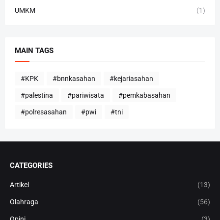
UMKM
(1)
MAIN TAGS
#KPK
#bnnkasahan
#kejariasahan
#palestina
#pariwisata
#pemkabasahan
#polresasahan
#pwi
#tni
CATEGORIES
Artikel
(13)
Olahraga
(56)
Opini
(3)