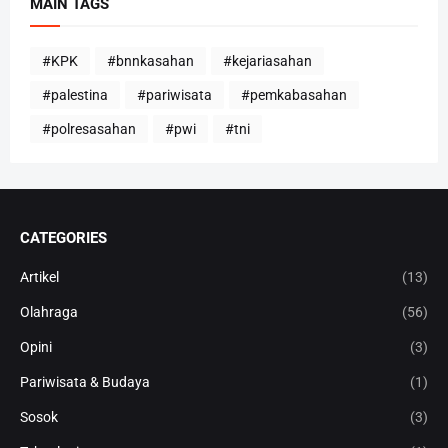
MAIN TAGS
#KPK
#bnnkasahan
#kejariasahan
#palestina
#pariwisata
#pemkabasahan
#polresasahan
#pwi
#tni
CATEGORIES
Artikel
(13)
Olahraga
(56)
Opini
(3)
Pariwisata & Budaya
(1)
Sosok
(3)