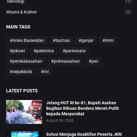
Teknologi
(1)
Wisata & Kuliner
(2)
MAIN TAGS
#Anies Baswedan
#baznas
#ganjar
#imm
#jokowi
#palestina
#pariwisata
#pemkabasahan
#polresasahan
#pwi
#sepakbola
#tni
LATEST POSTS
Jelang HUT RI ke-81, Bupati Asahan
Bagikan Ribuan Bendera Merah Putih
kepada Masyarakat
August 06, 2026
Solusi Menjaga Keaktifan Peserta JKN