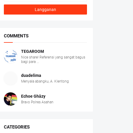
COMMENTS
TEGAROOM
Nice share! Referensi yang sangat bagus
bagi para ...
duadelima
Menyala abangku, A. Klentong
Echoe Ghâzy
Bravo Polres Asahan
CATEGORIES