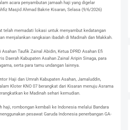
alam acara penyambutan jamaah haji yang digelar
fiz Masjid Ahmad Bakrie Kisaran, Selasa (9/6/2026)
abat telah memadati lokasi untuk menyambut kedatangan
ulan menjalankan rangkaian ibadah di Madinah dan Makkah.
 Asahan Taufik Zainal Abidin, Ketua DPRD Asahan Efi
is Daerah Kabupaten Asahan Zainal Aripin Sinaga, para
agama, serta para tamu undangan lainnya.
ntor Haji dan Umrah Kabupaten Asahan, Jamaluddin,
alam Kloter KNO 07 berangkat dari Kisaran menuju Asrama
erangkatkan ke Madinah sehari kemudian.
h haji, rombongan kembali ke Indonesia melalui Bandara
 menggunakan pesawat Garuda Indonesia penerbangan GA-