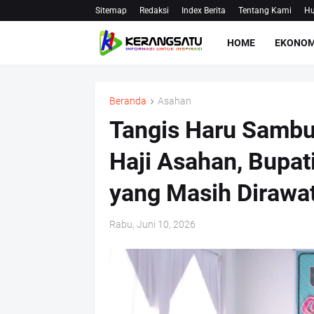
Sitemap
Redaksi
Index Berita
Tentang Kami
Hu
HOME
EKONOM
Beranda
Asahan
Tangis Haru Samb
Haji Asahan, Bupa
yang Masih Dirawa
Rabu, Juni 10, 2026