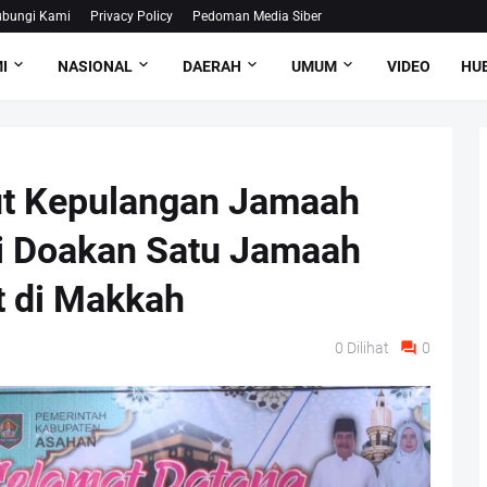
bungi Kami
Privacy Policy
Pedoman Media Siber
I
NASIONAL
DAERAH
UMUM
VIDEO
HUB
ut Kepulangan Jamaah
ti Doakan Satu Jamaah
t di Makkah
0
Dilihat
0