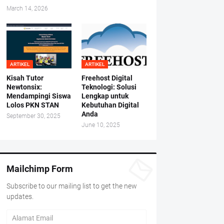
March 14, 2026
ARTIKEL
ARTIKEL
Kisah Tutor
Freehost Digital
Newtonsix:
Teknologi: Solusi
Mendampingi Siswa
Lengkap untuk
Lolos PKN STAN
Kebutuhan Digital
Anda
September 30, 2025
June 10, 2025
Mailchimp Form
Subscribe to our mailing list to get the new
updates.