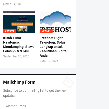
March 14, 2026
ARTIKEL
ARTIKEL
Kisah Tutor
Freehost Digital
Newtonsix:
Teknologi: Solusi
Mendampingi Siswa
Lengkap untuk
Lolos PKN STAN
Kebutuhan Digital
Anda
September 30, 2025
June 10, 2025
Mailchimp Form
Subscribe to our mailing list to get the new
updates.