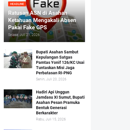
HEADLINE
Ratusan ASN di Asahan
Ketahuan Mengakali Absen
Pakai Fake GPS
Selasa, Juli 21, 2026
Bupati Asahan Sambut
Kepulangan Satgas
Pamtas Yonif 126/KC Usai
Tuntaskan Misi Jaga
Perbatasan RI-PNG
Senin, Juli 20, 2026
Hadiri Api Unggun
Jamdasu XI Sumut, Bupati
Asahan Pesan Pramuka
Bentuk Generasi
Berkarakter
Rabu, Juli 15, 2026