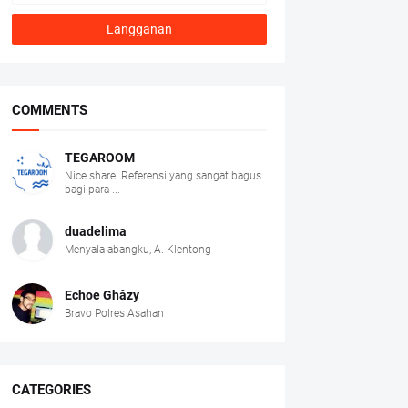
COMMENTS
TEGAROOM
Nice share! Referensi yang sangat bagus
bagi para ...
duadelima
Menyala abangku, A. Klentong
Echoe Ghâzy
Bravo Polres Asahan
CATEGORIES