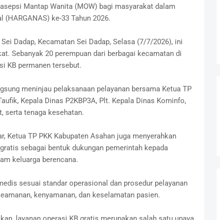
trasepsi Mantap Wanita (MOW) bagi masyarakat dalam
al (HARGANAS) ke-33 Tahun 2026.
Sei Dadap, Kecamatan Sei Dadap, Selasa (7/7/2026), ini
at. Sebanyak 20 perempuan dari berbagai kecamatan di
si KB permanen tersebut.
langsung meninjau pelaksanaan pelayanan bersama Ketua TP
Taufik, Kepala Dinas P2KBP3A, Plt. Kepala Dinas Kominfo,
t, serta tenaga kesehatan.
car, Ketua TP PKK Kabupaten Asahan juga menyerahkan
 gratis sebagai bentuk dukungan pemerintah kepada
ram keluarga berencana.
edis sesuai standar operasional dan prosedur pelayanan
eamanan, kenyamanan, dan keselamatan pasien.
kan, layanan operasi KB gratis merupakan salah satu upaya