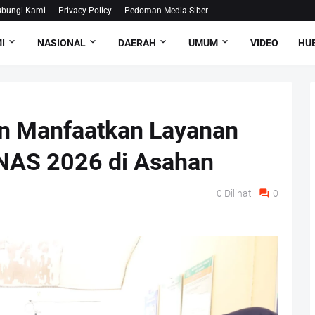
bungi Kami
Privacy Policy
Pedoman Media Siber
I
NASIONAL
DAERAH
UMUM
VIDEO
HUB
n Manfaatkan Layanan
AS 2026 di Asahan
0
Dilihat
0