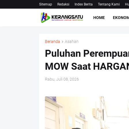
Sitemap
Redaksi
Index Berita
Tentang Kami
Hu
HOME
EKONOM
Beranda
Asahan
Puluhan Perempua
MOW Saat HARGAN
Rabu, Juli 08, 2026