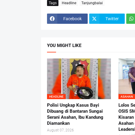
Tags
Headline
Tanjungbalai
Facebook
Twitter
YOU MIGHT LIKE
HEADLINE
ASAHAN
Polisi Ungkap Kasus Bayi
Lolos S
Dibuang di Bantaran Sungai
OSIS SM
Serani Asahan, Ibu Kandung
Kisaran
Diamankan
Asahan 
Leaders
August 07, 2026