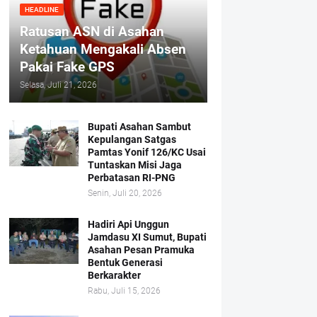
HEADLINE
Ratusan ASN di Asahan
Ketahuan Mengakali Absen
Pakai Fake GPS
Selasa, Juli 21, 2026
Bupati Asahan Sambut
Kepulangan Satgas
Pamtas Yonif 126/KC Usai
Tuntaskan Misi Jaga
Perbatasan RI-PNG
Senin, Juli 20, 2026
Hadiri Api Unggun
Jamdasu XI Sumut, Bupati
Asahan Pesan Pramuka
Bentuk Generasi
Berkarakter
Rabu, Juli 15, 2026