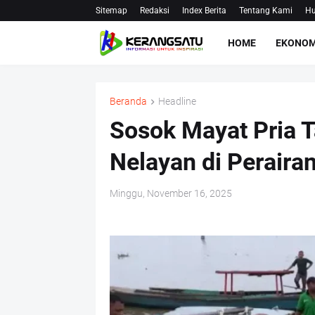
Sitemap
Redaksi
Index Berita
Tentang Kami
Hu
HOME
EKONOM
Beranda
Headline
Sosok Mayat Pria 
Nelayan di Peraira
Minggu, November 16, 2025