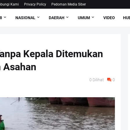
bungi Kami
Privacy Policy
Pedoman Media Siber
I
NASIONAL
DAERAH
UMUM
VIDEO
HUB
Tanpa Kepala Ditemukan
n Asahan
0
Dilihat
0