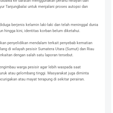
ng dibawa ke daratan menggunakan perahu nelayan dan
ur Tanjungbalai untuk menjalani proses autopsi dan
iduga berjenis kelamin laki-laki dan telah meninggal dunia
hingga kini, identitas korban belum diketahui.
kan penyelidikan mendalam terkait penyebab kematian
ang di wilayah pesisir Sumatera Utara (Sumut) dan Riau
kaitan dengan salah satu laporan tersebut.
ngimbau warga pesisir agar lebih waspada saat
 buruk atau gelombang tinggi. Masyarakat juga diminta
rigakan atau mayat terapung di sekitar perairan.