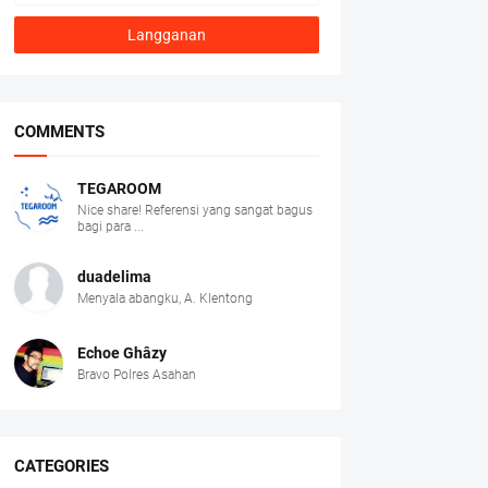
COMMENTS
TEGAROOM
Nice share! Referensi yang sangat bagus
bagi para ...
duadelima
Menyala abangku, A. Klentong
Echoe Ghâzy
Bravo Polres Asahan
CATEGORIES