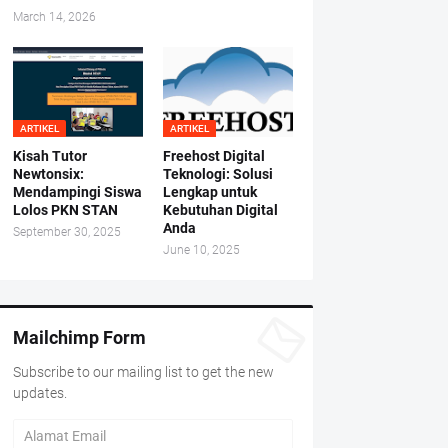
March 14, 2026
ARTIKEL
ARTIKEL
Kisah Tutor
Freehost Digital
Newtonsix:
Teknologi: Solusi
Mendampingi Siswa
Lengkap untuk
Lolos PKN STAN
Kebutuhan Digital
Anda
September 30, 2025
June 10, 2025
Mailchimp Form
Subscribe to our mailing list to get the new
updates.