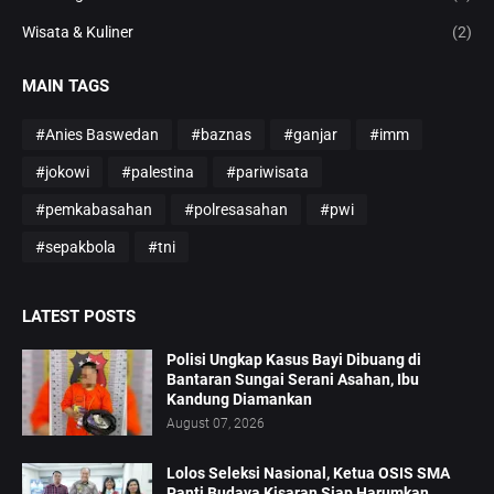
Wisata & Kuliner
(2)
MAIN TAGS
#Anies Baswedan
#baznas
#ganjar
#imm
#jokowi
#palestina
#pariwisata
#pemkabasahan
#polresasahan
#pwi
#sepakbola
#tni
LATEST POSTS
Polisi Ungkap Kasus Bayi Dibuang di
Bantaran Sungai Serani Asahan, Ibu
Kandung Diamankan
August 07, 2026
Lolos Seleksi Nasional, Ketua OSIS SMA
Panti Budaya Kisaran Siap Harumkan