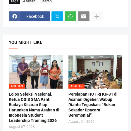
Tags
Asahan
Daerah
Facebook
YOU MIGHT LIKE
ASAHAN
ASAHAN
Lolos Seleksi Nasional,
Persiapan HUT RI Ke-81 di
Ketua OSIS SMA Panti
Asahan Digeber, Wabup
Budaya Kisaran Siap
Rianto Tegaskan: “Bukan
Harumkan Nama Asahan di
Sekadar Upacara
Indonesia Student
Seremonial”
Leadership Training 2026
August 04, 2026
August 07, 2026