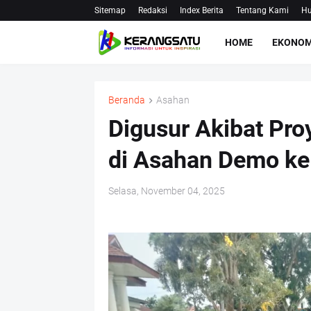
Sitemap
Redaksi
Index Berita
Tentang Kami
Hu
HOME
EKONOM
Beranda
Asahan
Digusur Akibat Pro
di Asahan Demo ke
Selasa, November 04, 2025