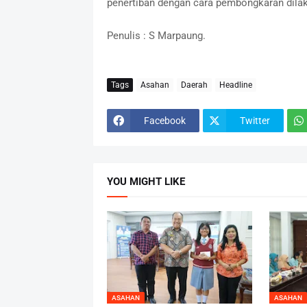
penertiban dengan cara pembongkaran dila
Penulis : S Marpaung.
Tags
Asahan
Daerah
Headline
Facebook
Twitter
YOU MIGHT LIKE
ASAHAN
ASAHAN