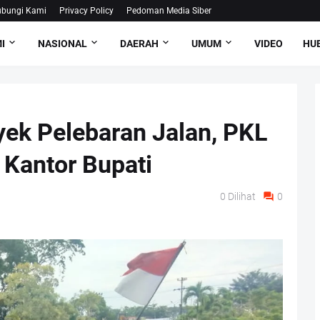
bungi Kami
Privacy Policy
Pedoman Media Siber
I
NASIONAL
DAERAH
UMUM
VIDEO
HUB
yek Pelebaran Jalan, PKL
 Kantor Bupati
0
Dilihat
0