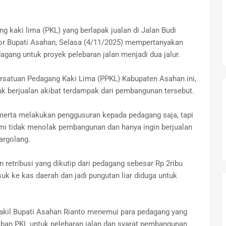
 kaki lima (PKL) yang berlapak jualan di Jalan Budi
or Bupati Asahan, Selasa (4/11/2025) mempertanyakan
gang untuk proyek pelebaran jalan menjadi dua jalur.
rsatuan Pedagang Kaki Lima (PPKL) Kabupaten Asahan ini,
uk berjualan akibat terdampak dari pembangunan tersebut.
merta melakukan penggusuran kepada pedagang saja, tapi
ami tidak menolak pembangunan dan hanya ingin berjualan
argolang.
etribusi yang dikutip dari pedagang sebesar Rp 2ribu
uk ke kas daerah dan jadi pungutan liar diduga untuk
kil Bupati Asahan Rianto menemui para pedagang yang
tiban PKL untuk pelebaran jalan dan syarat pembangunan