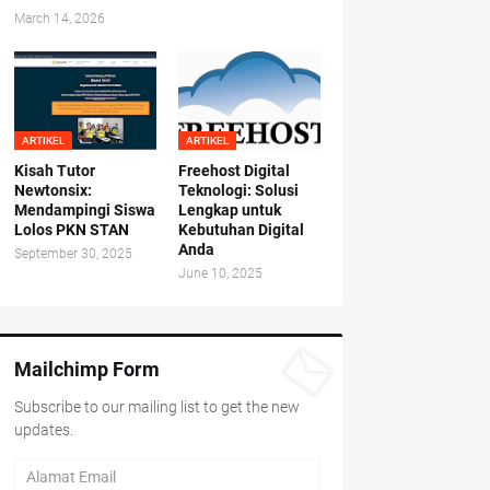
March 14, 2026
ARTIKEL
ARTIKEL
Kisah Tutor
Freehost Digital
Newtonsix:
Teknologi: Solusi
Mendampingi Siswa
Lengkap untuk
Lolos PKN STAN
Kebutuhan Digital
Anda
September 30, 2025
June 10, 2025
Mailchimp Form
Subscribe to our mailing list to get the new
updates.