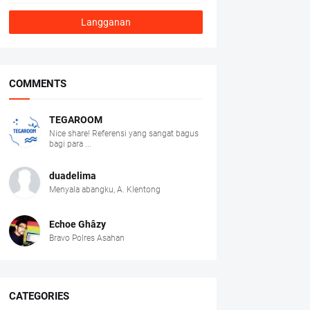
COMMENTS
TEGAROOM
Nice share! Referensi yang sangat bagus
bagi para ...
duadelima
Menyala abangku, A. Klentong
Echoe Ghâzy
Bravo Polres Asahan
CATEGORIES